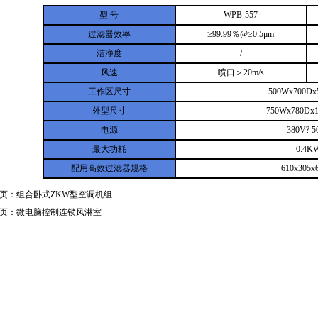
型 号
WPB-557
过滤器效率
≥99.99％@≥0.5μm
洁净度
/
风速
喷口＞20m/s
工作区尺寸
500Wx700D
外型尺寸
750Wx780Dx
电源
380V? 5
最大功耗
0.4K
配用高效过滤器规格
610x305x
页：组合卧式ZKW型空调机组
页：微电脑控制连锁风淋室