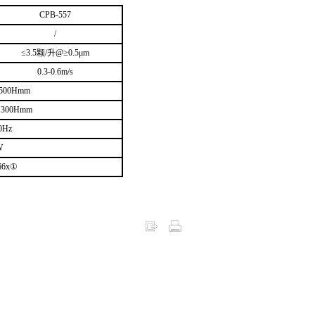
CPB-557
/
≤3.5颗/升@≥0.5μm
0.3-0.6m/s
x500Hmm
1300Hmm
0Hz
W
66x①