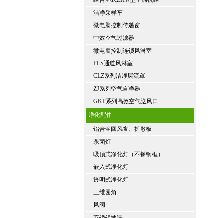
组合卧式ZKW型空调机组
洁净采样车
微电脑控制传递窗
中效空气过滤器
微电脑控制连锁风淋室
FLS通道风淋室
CLZ系列洁净层流罩
ZJ系列空气自净器
GKF系列高效空气送风口
净化配件
铝合金回风窗、扩散板
杀菌灯
吸顶式净化灯（不锈钢框）
嵌入式净化灯
透明式净化灯
三维园角
风阀
不锈钢地漏